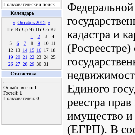
Федеральной
Пользовательский поиск
Календарь
государствен
«
Октябрь 2015
»
Пн
Вт
Ср
Чт
Пт
Сб
Вс
кадастра и к
1
2
3
4
5
6
7
8
9
10
11
(Росреестре) 
12
13
14
15
16
17
18
19
20
21
22
23
24
25
государствен
26
27
28
29
30
31
недвижимост
Статистика
Единого госу
Онлайн всего:
1
Гостей:
1
реестра прав
Пользователей:
0
имущество и 
(ЕГРП). В со