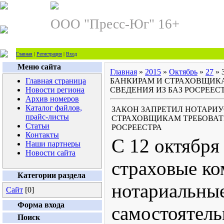
ООО "Пресс-Юг" 16+
Главная
|
Регистрация
|
Вход
Меню сайта
Главная
»
2015
»
Октябрь
»
27
» 
Главная страница
БАНКИРАМ И СТРАХОВЩИКА
Новости региона
СВЕДЕНИЯ ИЗ БАЗ РОСРЕЕС
Архив номеров
Каталог файлов,
ЗАКОН ЗАПРЕТИЛ НОТАРИУ
прайс-листы
СТРАХОВЩИКАМ ТРЕБОВАТЬ
Статьи
РОСРЕЕСТРА
Контакты
С 12 октября
Наши партнеры
Новости сайта
страховые ко
Категории раздела
нотариальны
Сайт
[0]
Форма входа
самостоятель
Поиск