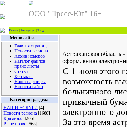
ООО "Пресс-Юг" 16+
Главная
|
Регистрация
|
Вход
Меню сайта
Главная страница
Новости региона
Астраханская область -
Архив номеров
оформлению электронн
Каталог файлов,
прайс-листы
С 1 июля этого 
Статьи
Контакты
возможность выб
Наши партнеры
Новости сайта
больничного лис
привычный бума
Категории раздела
НАШИ УСЛУГИ
[4]
электронного д
Новости региона
[1688]
Криминал
[205]
За это время ас
Ваше право
[568]