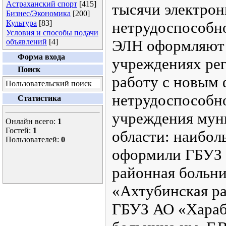
Астраханский спорт
[415]
тысячи электрон
Бизнес/Экономика
[200]
Культура
[83]
нетрудоспособно
Условия и способы подачи
ЭЛН оформляют 
объявлений
[4]
Форма входа
учреждениях рег
Поиск
работу с новым 
Пользовательский поиск
нетрудоспособн
Статистика
учреждения мун
Онлайн всего:
1
Гостей:
1
области: наибо
Пользователей:
0
оформили ГБУЗ 
районная больн
«Ахтубинская р
ГБУЗ АО «Хараб