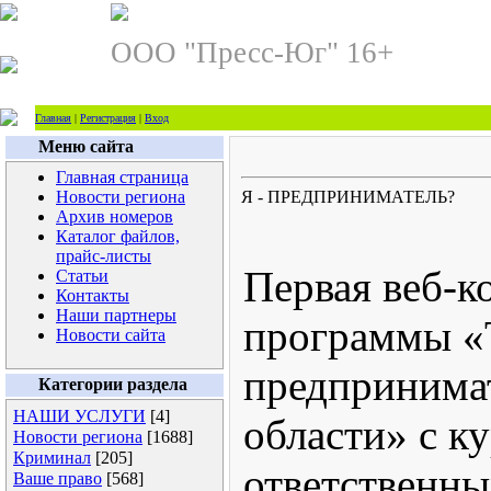
ООО "Пресс-Юг" 16+
Главная
|
Регистрация
|
Вход
Меню сайта
Главная страница
Новости региона
Я - ПРЕДПРИНИМАТЕЛЬ?
Архив номеров
Каталог файлов,
прайс-листы
Первая веб-к
Статьи
Контакты
Наши партнеры
программы «
Новости сайта
предпринима
Категории раздела
НАШИ УСЛУГИ
[4]
области» с к
Новости региона
[1688]
Криминал
[205]
ответственны
Ваше право
[568]