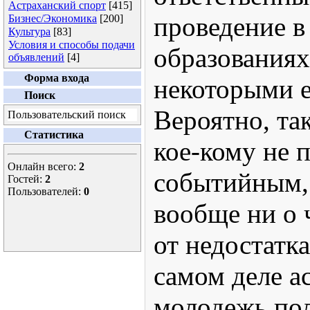
Астраханский спорт
[415]
проведение 
Бизнес/Экономика
[200]
Культура
[83]
Условия и способы подачи
образованиях
объявлений
[4]
Форма входа
некоторыми е
Поиск
Вероятно, та
Пользовательский поиск
Статистика
кое-кому не 
Онлайн всего:
2
событийным,
Гостей:
2
Пользователей:
0
вообще ни о 
от недостатк
самом деле а
молодежь по