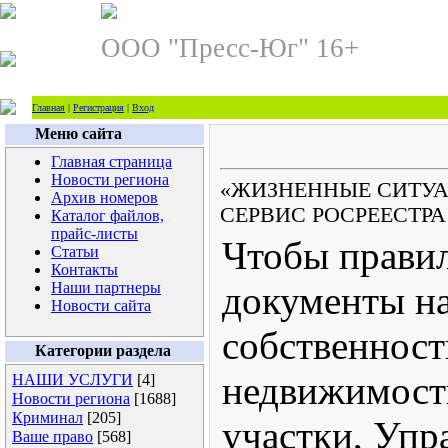
ООО "Пресс-Юг" 16+
Главная
|
Регистрация
|
Вход
Меню сайта
Главная страница
Новости региона
«ЖИЗНЕННЫЕ СИТУА
Архив номеров
СЕРВИС РОСРЕЕСТРА
Каталог файлов,
прайс-листы
Чтобы правил
Статьи
Контакты
Наши партнеры
документы н
Новости сайта
собственност
Категории раздела
недвижимост
НАШИ УСЛУГИ
[4]
Новости региона
[1688]
Криминал
[205]
участки, Упр
Ваше право
[568]