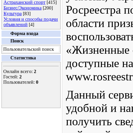
Астраханский спорт
[415]
Росреестра п
Бизнес/Экономика
[200]
Культура
[83]
Условия и способы подачи
области приз
объявлений
[4]
воспользоват
Форма входа
Поиск
«Жизненные 
Пользовательский поиск
Статистика
доступные на
Онлайн всего:
2
www.rosreestr
Гостей:
2
Пользователей:
0
Данный серви
удобной и на
получить све