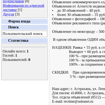
подписчиков
[0]
Объявление некоммерческого сод
Информация по адресной
Объявления от Агентств недвижи
доставке
[1]
• до 30 объявлений – 40 руб.
Другое
[3]
• более 30 объявлений – 35 руб
Объявление с фотографией – 180 
Форма входа
Объявление рекламного типа (раз
Поиск
Объявление по межгороду – 500 
Пользовательский поиск
В одном объявлении ОДИН о
Статистика
НАЦЕНКИ: Рамка + 55 руб. к ст
Онлайн всего:
1
Выворот + 60 руб. к стои
Гостей:
1
100 % - при размещении в
Пользователей:
0
100 % - за превышение 
100% - за сохранение исх
СКИДКИ: При одновременном ра
5 % - при размещении объ
Наш адрес: г. Астрахань, ул. Лен
Для писем: 414000, г. Астрахань,
Тел. отдела объявлений (8512) --
E-mail: rectime@astranet.ru