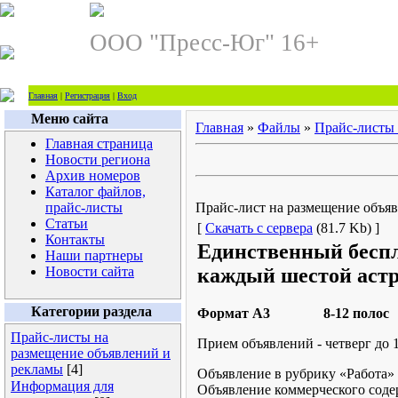
ООО "Пресс-Юг" 16+
Главная
|
Регистрация
|
Вход
Меню сайта
Главная
»
Файлы
»
Прайс-листы 
Главная страница
Новости региона
Архив номеров
Каталог файлов,
прайс-листы
Прайс-лист на размещение объяв
Статьи
[
Скачать с сервера
(81.7 Kb) ]
Контакты
Единственный бесп
Наши партнеры
Новости сайта
каждый шестой аст
Категории раздела
Формат А3 8-12 полос Т
Прайс-листы на
Прием объявлений - четверг до 1
размещение объявлений и
рекламы
[4]
Объявление в рубрику «Работа» -
Информация для
Объявление коммерческого содер