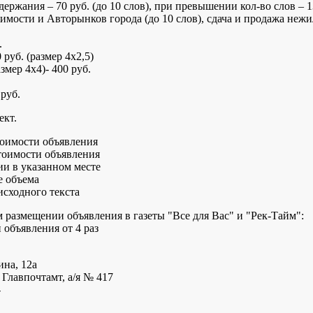
ержания – 70 руб. (до 10 слов), при превышении кол-во слов – 1
мости и Авторынков города (до 10 слов), сдача и продажа неж
.
руб. (размер 4х2,5)
мер 4х4)- 400 руб.
руб.
бъект.
оимости объявления
мости объявления
 указанном месте
объема
одного текста
змещении объявления в газеты "Все для Вас" и "Рек-Тайм":
явления от 4 раз
ина, 12а
 Главпочтамт, а/я № 417
-