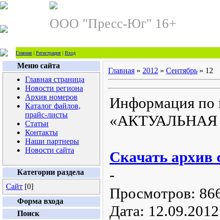
ООО "Пресс-Юг" 16+
Главная
|
Регистрация
|
Вход
Меню сайта
Главная
»
2012
»
Сентябрь
»
12
Главная страница
Новости региона
Архив номеров
Информация по 
Каталог файлов,
прайс-листы
«АКТУАЛЬНАЯ
Статьи
Контакты
Наши партнеры
Новости сайта
Скачать архив
-
Категории раздела
Сайт
[0]
Просмотров:
86
Форма входа
Дата:
12.09.2012
Поиск