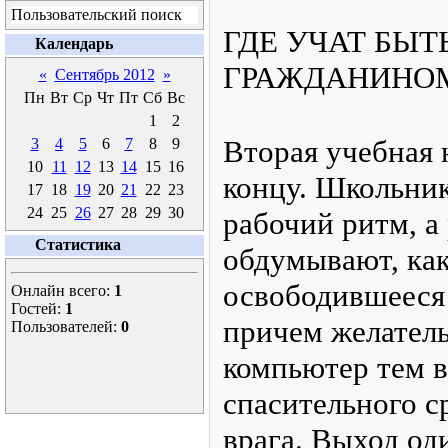
Пользовательский поиск
ГДЕ УЧАТ БЫ
Календарь
ГРАЖДАНИНО
«
Сентябрь 2012
»
Пн
Вт
Ср
Чт
Пт
Сб
Вс
1
2
Вторая учебная 
3
4
5
6
7
8
9
10
11
12
13
14
15
16
концу. Школьник
17
18
19
20
21
22
23
24
25
26
27
28
29
30
рабочий ритм, а
Статистика
обдумывают, как
освободившееся 
Онлайн всего:
1
Гостей:
1
причем желатель
Пользователей:
0
компьютер тем 
спасительного с
врага. Выход од