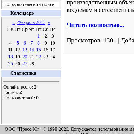
производственным объек
Пользовательский поиск
водоемам и естественны
Календарь
«
Февраль 2013
»
Читать полностью...
Пн
Вт
Ср
Чт
Пт
Сб
Вс
-
1
2
3
Просмотров:
1301
|
Доба
4
5
6
7
8
9
10
11
12
13
14
15
16
17
18
19
20
21
22
23
24
25
26
27
28
Статистика
Онлайн всего:
2
Гостей:
2
Пользователей:
0
ООО "Пресс-Юг" © 1998-2026. Допускается использование м