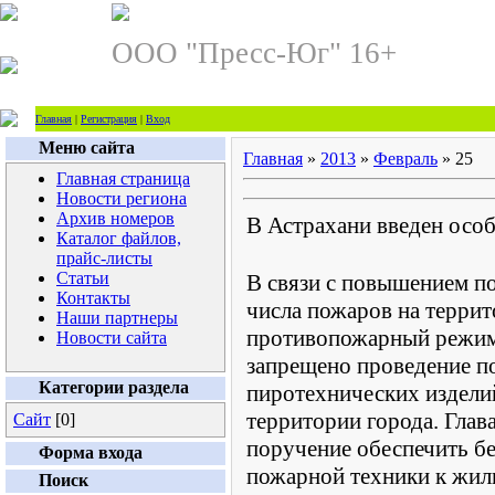
ООО "Пресс-Юг" 16+
Главная
|
Регистрация
|
Вход
Меню сайта
Главная
»
2013
»
Февраль
»
25
Главная страница
Новости региона
Архив номеров
В Астрахани введен ос
Каталог файлов,
прайс-листы
Статьи
В связи с повышением п
Контакты
числа пожаров на терри
Наши партнеры
противопожарный режим.
Новости сайта
запрещено проведение п
Категории раздела
пиротехнических издели
территории города. Гла
Сайт
[0]
поручение обеспечить б
Форма входа
пожарной техники к жил
Поиск