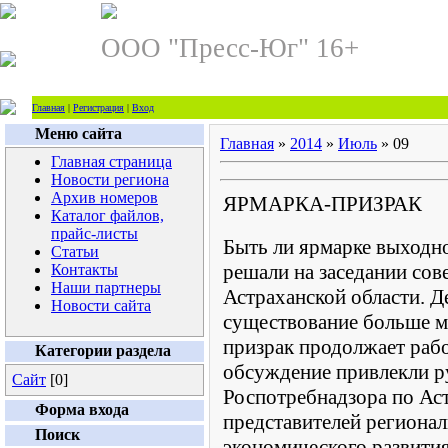
ООО "Пресс-Юг" 16+
Главная
|
Регистрация
|
Вход
Меню сайта
Главная
»
2014
»
Июль
»
09
Главная страница
Новости региона
Архив номеров
ЯРМАРКА-ПРИЗРАК
Каталог файлов,
прайс-листы
Быть ли ярмарке выходно
Статьи
решали на заседании сов
Контакты
Наши партнеры
Астраханской области. Д
Новости сайта
существование больше ме
призрак продолжает рабо
Категории раздела
обсуждение привлекли р
Сайт
[0]
Роспотребнадзора по Аст
Форма входа
представителей регионал
Поиск
экономического развития