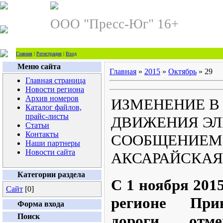
ООО "Пресс-Юг" 16+
Главная
|
Регистрация
|
Вход
Меню сайта
Главная
»
2015
»
Октябрь
»
29
Главная страница
Новости региона
Архив номеров
ИЗМЕНЕНИЕ В
Каталог файлов,
прайс-листы
ДВИЖЕНИЯ ЭЛ
Статьи
Контакты
СООБЩЕНИЕМ 
Наши партнеры
Новости сайта
АКСАРАЙСКАЯ
Категории раздела
С 1 ноября 201
Сайт
[0]
регионе При
Форма входа
Поиск
дороги отме