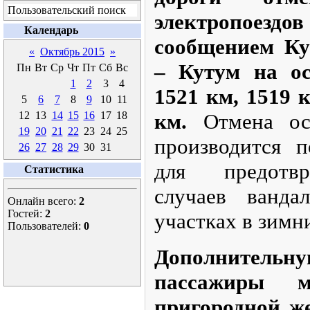
Пользовательский поиск
электропое
Календарь
сообщением Ку
«
Октябрь 2015
»
– Кутум на ос
Пн
Вт
Ср
Чт
Пт
Сб
Вс
1
2
3
4
1521 км, 1519 
5
6
7
8
9
10
11
12
13
14
15
16
17
18
км.
Отмена ост
19
20
21
22
23
24
25
производится 
26
27
28
29
30
31
для предотв
Статистика
случаев ванда
Онлайн всего:
2
Гостей:
2
участках в зимн
Пользователей:
0
Дополнител
пассажиры 
пригородной ж