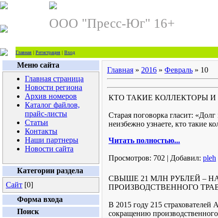
ООО "Пресс-Юг" 16+
Главная
|
Регистрация
|
Вход
Меню сайта
Главная
»
2016
»
Февраль
»
10
Главная страница
Новости региона
Архив номеров
КТО ТАКИЕ КОЛЛЕКТОРЫ И
Каталог файлов,
прайс-листы
Старая поговорка гласит: «Долг 
Статьи
неизбежно узнаете, кто такие ко
Контакты
Наши партнеры
Читать полностью...
Новости сайта
Просмотров:
702
|
Добавил:
pleh
Категории раздела
СВЫШЕ 21 МЛН РУБЛЕЙ –
Сайт
[0]
ПРОИЗВОДСТВЕННОГО ТРА
Форма входа
В 2015 году 215 страхователей
Поиск
сокращению производственного 