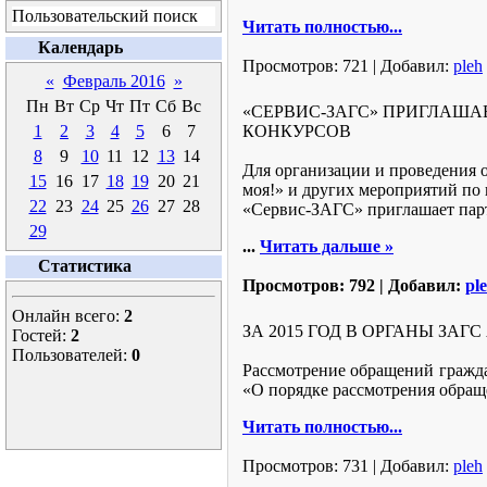
Пользовательский поиск
Читать полностью...
Календарь
Просмотров:
721
|
Добавил:
pleh
«
Февраль 2016
»
Пн
Вт
Ср
Чт
Пт
Сб
Вс
«СЕРВИС-ЗАГС» ПРИГЛАША
1
2
3
4
5
6
7
КОНКУРСОВ
8
9
10
11
12
13
14
Для организации и проведения 
15
16
17
18
19
20
21
моя!» и других мероприятий по
22
23
24
25
26
27
28
«Сервис-ЗАГС» приглашает парт
29
...
Читать дальше »
Статистика
Просмотров:
792
|
Добавил:
pl
Онлайн всего:
2
ЗА 2015 ГОД В ОРГАНЫ ЗА
Гостей:
2
Пользователей:
0
Рассмотрение обращений гражда
«О порядке рассмотрения обращ
Читать полностью...
Просмотров:
731
|
Добавил:
pleh