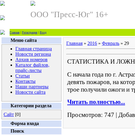
ООО "Пресс-Юг" 16+
Главная
|
Регистрация
|
Вход
Меню сайта
Главная
»
2016
»
Февраль
»
29
Главная страница
Новости региона
Архив номеров
СТАТИСТИКА И ЛОЖ
Каталог файлов,
прайс-листы
С начала года по г. Астр
Статьи
девять пожаров, на кото
Контакты
Наши партнеры
трое получили ожоги и т
Новости сайта
Читать полностью...
Категории раздела
Просмотров:
747
|
Добав
Сайт
[0]
Форма входа
Поиск