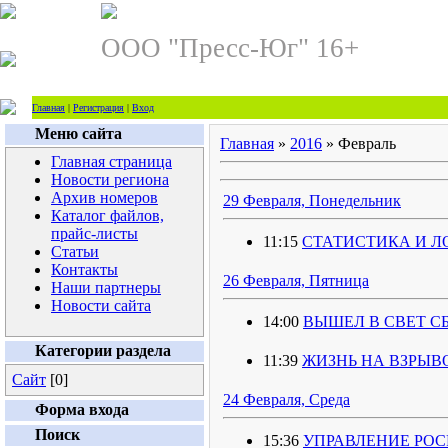
ООО "Пресс-Юг" 16+
Главная
|
Регистрация
|
Вход
Меню сайта
Главная
»
2016
»
Февраль
Главная страница
Новости региона
Архив номеров
29 Февраля, Понедельник
Каталог файлов,
прайс-листы
11:15
СТАТИСТИКА И 
Статьи
Контакты
26 Февраля, Пятница
Наши партнеры
Новости сайта
14:00
ВЫШЕЛ В СВЕТ С
Категории раздела
11:39
ЖИЗНЬ НА ВЗРЫВ
Сайт
[0]
24 Февраля, Среда
Форма входа
Поиск
15:36
УПРАВЛЕНИЕ РОС