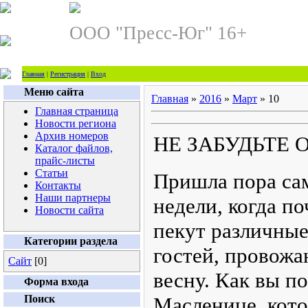
ООО "Пресс-Юг" 16+
Главная
|
Регистрация
|
Вход
Меню сайта
Главная
»
2016
»
Март
»
10
Главная страница
Новости региона
Архив номеров
НЕ ЗАБУДЬТЕ 
Каталог файлов,
прайс-листы
Статьи
Пришла пора са
Контакты
Наши партнеры
недели, когда п
Новости сайта
пекут различны
Категории раздела
гостей, провожа
Сайт
[0]
весну. Как вы по
Форма входа
Поиск
Масленице, кото