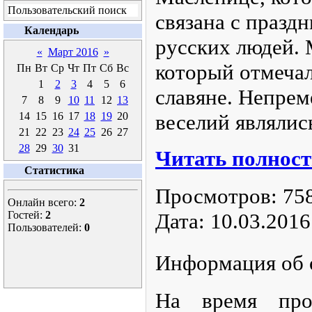
Пользовательский поиск
связана с празд
Календарь
русских людей. 
«
Март 2016
»
который отмеча
Пн
Вт
Ср
Чт
Пт
Сб
Вс
1
2
3
4
5
6
славяне. Непре
7
8
9
10
11
12
13
14
15
16
17
18
19
20
веселий являлис
21
22
23
24
25
26
27
28
29
30
31
Читать полност
Статистика
Просмотров:
75
Онлайн всего:
2
Гостей:
2
Дата:
10.03.2016
Пользователей:
0
Информация об 
На время пров