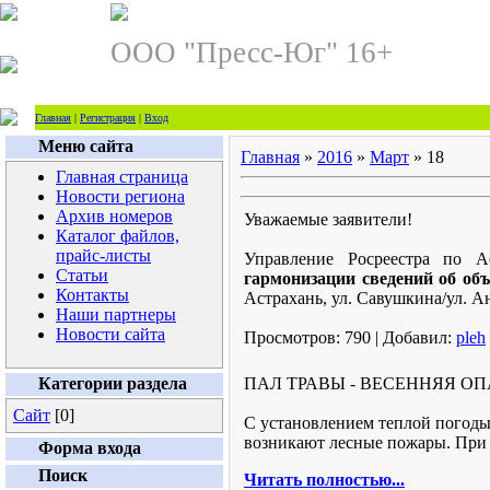
ООО "Пресс-Юг" 16+
Главная
|
Регистрация
|
Вход
Меню сайта
Главная
»
2016
»
Март
»
18
Главная страница
Новости региона
Архив номеров
Уважаемые заявители!
Каталог файлов,
прайс-листы
Управление Росреестра по А
Статьи
гармонизации сведений об об
Контакты
Астрахань, ул. Савушкина/ул. А
Наши партнеры
Новости сайта
Просмотров:
790
|
Добавил:
pleh
Категории раздела
ПАЛ ТРАВЫ - ВЕСЕННЯЯ О
Сайт
[0]
С установлением теплой погоды 
возникают лесные пожары. При 
Форма входа
Поиск
Читать полностью...