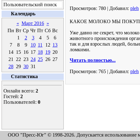
Пользовательский поиск
Просмотров:
780
|
Добавил:
pleh
Календарь
КАКОЕ МОЛОКО МЫ ПОКУПА
«
Март 2016
»
Пн
Вт
Ср
Чт
Пт
Сб
Вс
Уже давно не секрет, что молок
1
2
3
4
5
6
животного происхождения орган
так и для взрослых людей, боль
7
8
9
10
11
12
13
ломкими.
14
15
16
17
18
19
20
21
22
23
24
25
26
27
Читать полностью...
28
29
30
31
Просмотров:
765
|
Добавил:
pleh
Статистика
Онлайн всего:
2
Гостей:
2
Пользователей:
0
ООО "Пресс-Юг" © 1998-2026. Допускается использование м