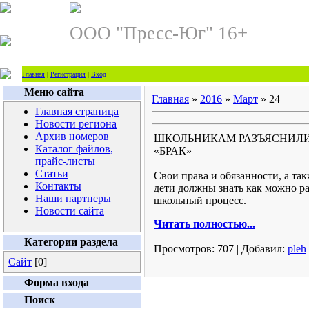
ООО "Пресс-Юг" 16+
Главная
|
Регистрация
|
Вход
Меню сайта
Главная
»
2016
»
Март
»
24
Главная страница
Новости региона
Архив номеров
ШКОЛЬНИКАМ РАЗЪЯСНИЛИ
Каталог файлов,
«БРАК»
прайс-листы
Статьи
Свои права и обязанности, а т
Контакты
дети должны знать как можно р
Наши партнеры
школьный процесс.
Новости сайта
Читать полностью...
Категории раздела
Просмотров:
707
|
Добавил:
pleh
Сайт
[0]
Форма входа
Поиск