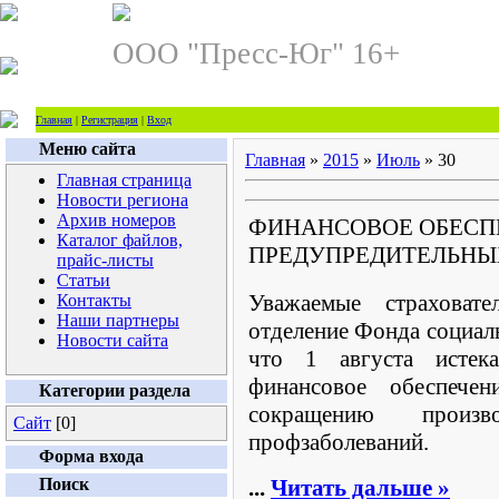
ООО "Пресс-Юг" 16+
Главная
|
Регистрация
|
Вход
Меню сайта
Главная
»
2015
»
Июль
»
30
Главная страница
Новости региона
Архив номеров
ФИНАНСОВОЕ ОБЕСП
Каталог файлов,
ПРЕДУПРЕДИТЕЛЬНЫ
прайс-листы
Статьи
Уважаемые страховате
Контакты
Наши партнеры
отделение Фонда социал
Новости сайта
что 1 августа истек
финансовое обеспече
Категории раздела
сокращению произв
Сайт
[0]
профзаболеваний.
Форма входа
Поиск
...
Читать дальше »