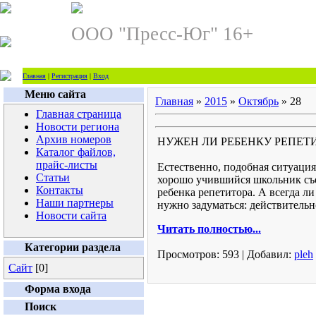
ООО "Пресс-Юг" 16+
Главная
|
Регистрация
|
Вход
Меню сайта
Главная
»
2015
»
Октябрь
»
28
Главная страница
Новости региона
Архив номеров
НУЖЕН ЛИ РЕБЕНКУ РЕПЕТ
Каталог файлов,
прайс-листы
Естественно, подобная ситуация
Статьи
хорошо учившийся школьник съех
Контакты
ребенка репетитора. А всегда л
Наши партнеры
нужно задуматься: действитель
Новости сайта
Читать полностью...
Категории раздела
Просмотров:
593
|
Добавил:
pleh
Сайт
[0]
Форма входа
Поиск