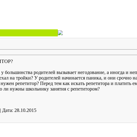
ИТОР?
 у большинства родителей вызывает негодование, а иногда и н
ал на тройки? У родителей начинается паника, и они срочно на
и нужен репетитор? Перед тем как искать репетитора и платить е
но ли нужны школьнику занятия с репетитором?
|
Дата:
28.10.2015