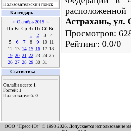
Федерации в А
Пользовательский поиск
расположенн
Календарь
Астрахань, ул. 
«
Октябрь 2015
»
Пн
Вт
Ср
Чт
Пт
Сб
Вс
Просмотров
: 62
1
2
3
4
Рейтинг
:
0.0
/
0
5
6
7
8
9
10
11
12
13
14
15
16
17
18
19
20
21
22
23
24
25
26
27
28
29
30
31
Статистика
Онлайн всего:
1
Гостей:
1
Пользователей:
0
ООО "Пресс-Юг" © 1998-2026. Допускается использование м