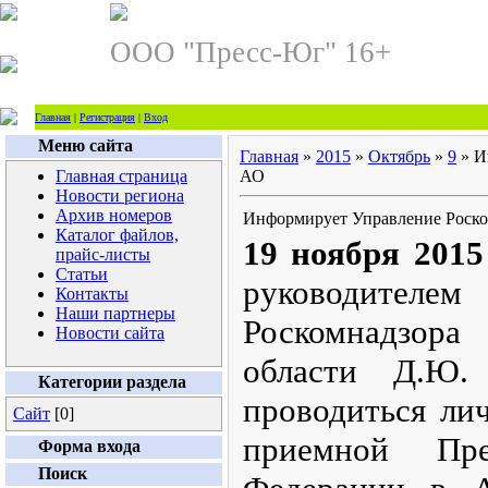
ООО "Пресс-Юг" 16+
Главная
|
Регистрация
|
Вход
Меню сайта
Главная
»
2015
»
Октябрь
»
9
» И
Главная страница
АО
Новости региона
Архив номеров
Информирует Управление Роско
Каталог файлов,
19 ноября 2015 
прайс-листы
Статьи
руководите
Контакты
Наши партнеры
Роскомнадзор
Новости сайта
области Д.Ю
Категории раздела
проводиться ли
Сайт
[0]
приемной Пре
Форма входа
Поиск