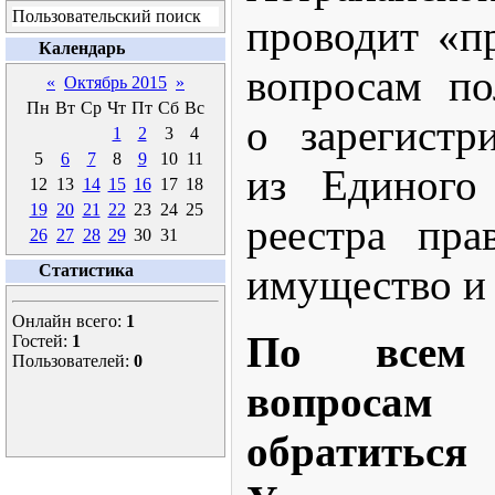
Пользовательский поиск
проводит «
Календарь
вопросам по
«
Октябрь 2015
»
Пн
Вт
Ср
Чт
Пт
Сб
Вс
о зарегистр
1
2
3
4
5
6
7
8
9
10
11
из Единого 
12
13
14
15
16
17
18
19
20
21
22
23
24
25
реестра пр
26
27
28
29
30
31
Статистика
имущество и 
Онлайн всего:
1
По всем 
Гостей:
1
Пользователей:
0
вопроса
обратиться