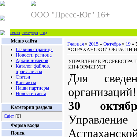
ООО "Пресс-Юг" 16+
Главная
|
Регистрация
|
Вход
Меню сайта
Главная
»
2015
»
Октябрь
»
19
» 
Главная страница
АСТРАХАНСКОЙ ОБЛАСТИ 
Новости региона
Архив номеров
УПРАВЛЕНИЕ РОСРЕЕСТРА 
Каталог файлов,
ИНФОРМИРУЕТ
прайс-листы
Для сведе
Статьи
Контакты
Наши партнеры
организаций!
Новости сайта
30 октяб
Категории раздела
Управление
Сайт
[0]
Форма входа
Астрахан
Поиск