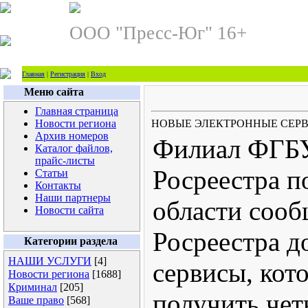
ООО "Пресс-Юг" 16+
Главная
|
Регистрация
|
Вход
Меню сайта
Главная страница
Новости региона
НОВЫЕ ЭЛЕКТРОННЫЕ СЕРВ
Архив номеров
Филиал ФГБ
Каталог файлов,
прайс-листы
Росреестра п
Статьи
Контакты
Наши партнеры
области сообщ
Новости сайта
Росреестра д
Категории раздела
НАШИ УСЛУГИ
[4]
сервисы, кот
Новости региона
[1688]
Криминал
[205]
получить чет
Ваше право
[568]