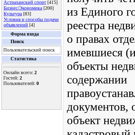
Астраханский спорт
[415]
из Единого г
Бизнес/Экономика
[200]
Культура
[83]
Условия и способы подачи
реестра недв
объявлений
[4]
Форма входа
о правах отд
Поиск
имевшиеся (
Пользовательский поиск
Статистика
объекты недв
Онлайн всего:
2
содержании
Гостей:
2
Пользователей:
0
правоустана
документов, 
объект недви
кадастровый 