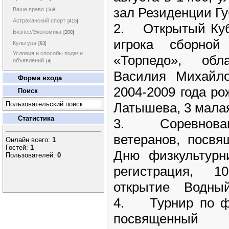
зал Резиденции Г
Ваше право
[568]
Астраханский спорт
[415]
2. Открытый Ку
Бизнес/Экономика
[200]
игрока сборно
Культура
[83]
Условия и способы подачи
«Торпедо», об
объявлений
[4]
Василия Михайл
Форма входа
2004-2009 года рож
Поиск
Латышева, 3 мала
Пользовательский поиск
Статистика
3. Соревнован
ветеранов, посв
Онлайн всего:
1
Гостей:
1
Дню физкультурни
Пользователей:
0
регистрация, 1
открытие Водный
4. Турнир по фу
посвященный 