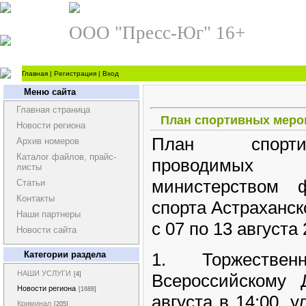
ООО "Пресс-Юг" 16+
Главная
|
Регистрация
|
Вход
Меню сайта
Главная страница
План спортивных мероп
Новости региона
План спорти
Архив номеров
Каталог файлов, прайс-
проводимых
листы
министерством 
Статьи
Контакты
спорта Астраханск
Наши партнеры
с 07 по 13 августа 
Новости сайта
1. Торжественн
Категории раздела
НАШИ УСЛУГИ
Всероссийскому 
[4]
Новости региона
[1688]
августа в 14:00, 
Криминал
[205]