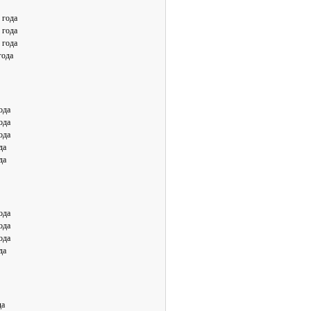
 года
 года
 года
года
ода
ода
ода
да
да
ода
ода
ода
да
да