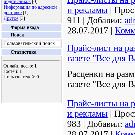
подписчиков
[0]
Информация по адресной
и рекламы
|
Прос
доставке
[1]
911
|
Добавил:
ad
Другое
[3]
Форма входа
28.07.2017
|
Комм
Поиск
Пользовательский поиск
Прайс-лист на р
Статистика
газете "Все для В
Онлайн всего:
1
Гостей:
1
Расценки на раз
Пользователей:
0
газете "Все для В
Прайс-листы на 
и рекламы
|
Прос
983
|
Добавил:
ad
28.07.2017
|
Комм