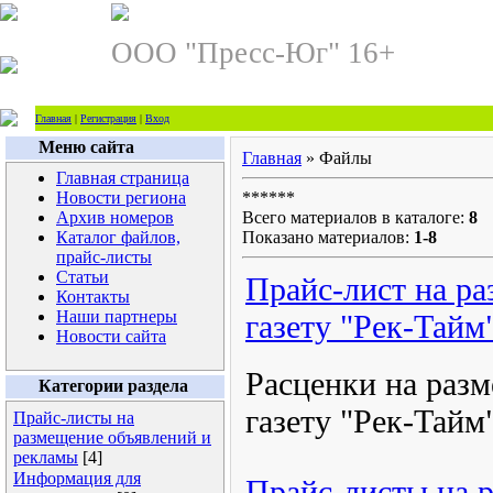
ООО "Пресс-Юг" 16+
Главная
|
Регистрация
|
Вход
Меню сайта
Главная
»
Файлы
Главная страница
Новости региона
******
Архив номеров
Всего материалов в каталоге
:
8
Каталог файлов,
Показано материалов
:
1-8
прайс-листы
Статьи
Прайс-лист на р
Контакты
Наши партнеры
газету "Рек-Тайм
Новости сайта
Расценки на раз
Категории раздела
газету "Рек-Тайм
Прайс-листы на
размещение объявлений и
рекламы
[4]
Информация для
Прайс-листы на 